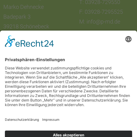
T: 03928-729550
Marko Dehnecke
F: 03928-7295525
Badepark 3
M: info@p-md.de
39218 Schönebeck
Xing
Copyright © 2024
Impressum
Datenschutz
AGB