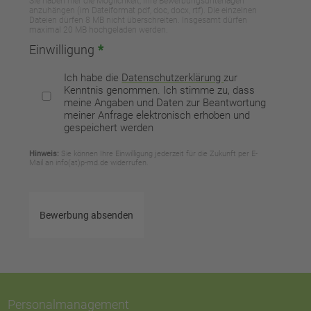
Sie haben hier die Möglichkeit, Ihre Bewerbungsunterlagen
anzuhängen (im Dateiformat pdf, doc, docx, rtf). Die einzelnen
Dateien dürfen 8 MB nicht überschreiten. Insgesamt dürfen
maximal 20 MB hochgeladen werden.
Einwilligung
*
Ich habe die
Datenschutzerklärung
zur
Kenntnis genommen. Ich stimme zu, dass
meine Angaben und Daten zur Beantwortung
meiner Anfrage elektronisch erhoben und
gespeichert werden
Hinweis:
Sie können Ihre Einwilligung jederzeit für die Zukunft per E-
Mail an info(at)p-md.de widerrufen.
Bewerbung absenden
Personalmanagement