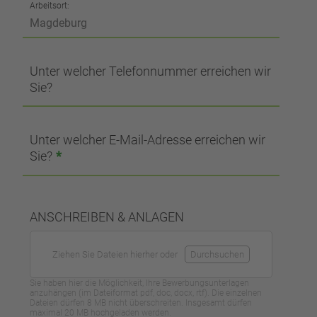
Arbeitsort:
Unter welcher Telefonnummer erreichen wir
Sie?
Unter welcher E-Mail-Adresse erreichen wir
Sie?
*
ANSCHREIBEN & ANLAGEN
Ziehen Sie Dateien hierher oder
Durchsuchen
Sie haben hier die Möglichkeit, Ihre Bewerbungsunterlagen
anzuhängen (im Dateiformat pdf, doc, docx, rtf). Die einzelnen
Dateien dürfen 8 MB nicht überschreiten. Insgesamt dürfen
maximal 20 MB hochgeladen werden.