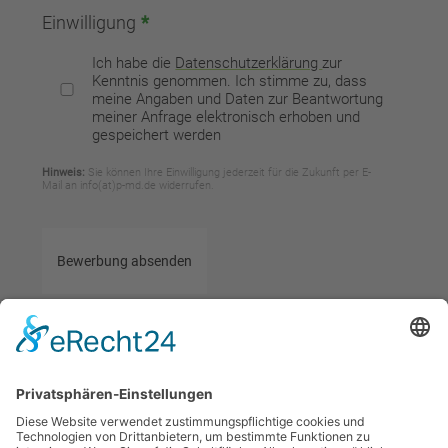
Einwilligung
*
Ich habe die
Datenschutzerklärung
zur
Kenntnis genommen. Ich stimme zu, dass
meine Angaben und Daten zur Beantwortung
meiner Anfrage elektronisch erhoben und
gespeichert werden
Hinweis:
Sie können Ihre Einwilligung jederzeit für die Zukunft per E-
Mail an info(at)p-md.de widerrufen.
Bewerbung absenden
Personalmanagement
T: 03928-729550
Marko Dehnecke
F: 03928-7295525