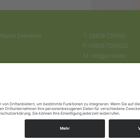
Marko Dehnecke
T: 03928-729550
F: 03928-7295525
M: info@p-md.de
Copyright © 2024
Impressum
Datenschutz
AGB