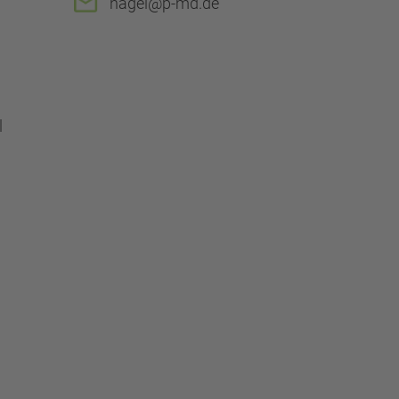
nagel@p-md.de
l