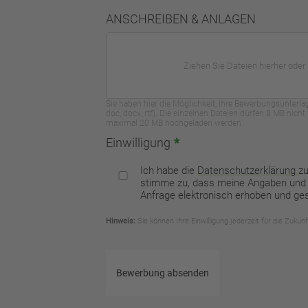
ANSCHREIBEN & ANLAGEN
Ziehen Sie Dateien hierher oder
Sie haben hier die Möglichkeit, Ihre Bewerbungsunterl
doc, docx, rtf). Die einzelnen Dateien dürfen 8 MB nich
maximal 20 MB hochgeladen werden.
Einwilligung
*
Ich habe die
Datenschutzerklärung
z
stimme zu, dass meine Angaben und
Anfrage elektronisch erhoben und ge
Hinweis:
Sie können Ihre Einwilligung jederzeit für die Zukun
Bewerbung absenden