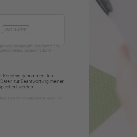
Durchsuchen
agen anzuhängen (im Dateiformat pdf,
t überschreiten. Insgesamt dürfen
ur Kenntnis genommen. Ich
 Daten zur Beantwortung meiner
speichert werden
ft per E-Mail an info(at)p-md.de widerrufen.