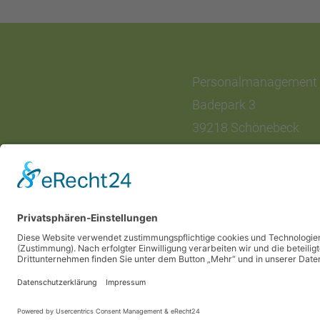
Personalmanagement 
Badepark 3
39218 Schönebeck