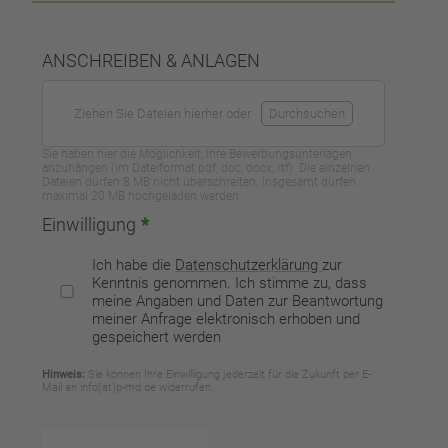
ANSCHREIBEN & ANLAGEN
Ziehen Sie Dateien hierher oder
Durchsuchen
Sie haben hier die Möglichkeit, Ihre Bewerbungsunterlagen
anzuhängen (im Dateiformat pdf, doc, docx, rtf). Die einzelnen
Dateien dürfen 8 MB nicht überschreiten. Insgesamt dürfen
maximal 20 MB hochgeladen werden.
Einwilligung
*
Ich habe die
Datenschutzerklärung
zur
Kenntnis genommen. Ich stimme zu, dass
meine Angaben und Daten zur Beantwortung
meiner Anfrage elektronisch erhoben und
gespeichert werden
Hinweis:
Sie können Ihre Einwilligung jederzeit für die Zukunft per E-
Mail an info(at)p-md.de widerrufen.