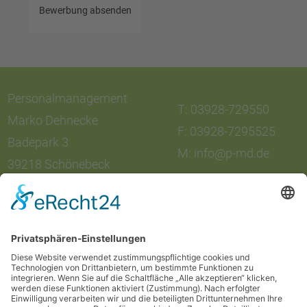
Bewerbung absenden
Personalmanagement
T: 03928-729550
Marko Dehnecke
F: 03928-7295525
Badepark 3
M: info@p-md.de
39218 Schönebeck
Xing