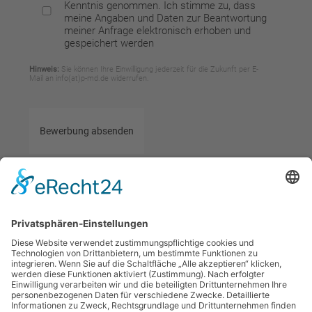
Kenntnis genommen. Ich stimme zu, dass
meine Angaben und Daten zur Beantwortung
meiner Anfrage elektronisch erhoben und
gespeichert werden
Hinweis:
Sie können Ihre Einwilligung jederzeit für die Zukunft per E-
Mail an info(at)p-md.de widerrufen.
Bewerbung absenden
Personalmanagement
T: 03928-729550
Marko Dehnecke
F: 03928-7295525
Badepark 3
M: info@p-md.de
39218 Schönebeck