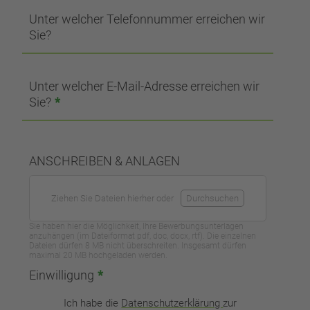
Unter welcher Telefonnummer erreichen wir
Sie?
Unter welcher E-Mail-Adresse erreichen wir
Sie?
*
ANSCHREIBEN & ANLAGEN
Ziehen Sie Dateien hierher oder
Durchsuchen
Sie haben hier die Möglichkeit, Ihre Bewerbungsunterlagen
anzuhängen (im Dateiformat pdf, doc, docx, rtf). Die einzelnen
Dateien dürfen 8 MB nicht überschreiten. Insgesamt dürfen
maximal 20 MB hochgeladen werden.
Einwilligung
*
Ich habe die
Datenschutzerklärung
zur