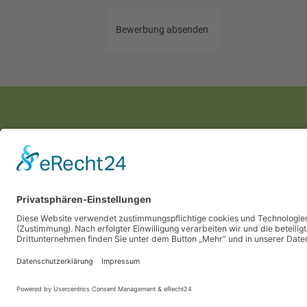
Bewerbung absenden
Personalmanagement 
Badepark 3
39218 Schönebeck