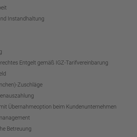
eit
und Instandhaltung
g
gerechtes Entgelt gemäß IGZ-Tarifvereinbarung
eld
anchen)-Zuschläge
ntenauszahlung
 mit Übernahmeoption beim Kundenunternehmen
smanagement
che Betreuung