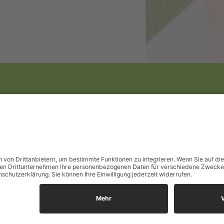
Marko Dehnecke
T: 03928-729550
F: 03928-7295525
M: info@p-md.de
Copyright © 2024
Impressum
Datenschutz
AGB