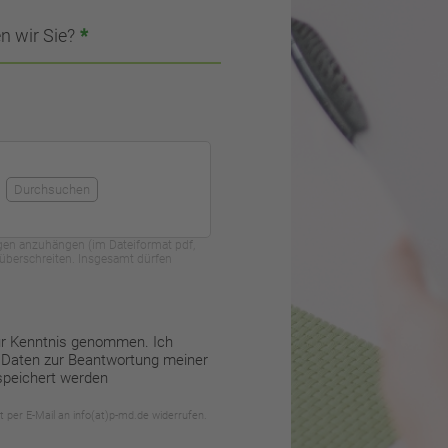
n wir Sie?
*
Durchsuchen
agen anzuhängen (im Dateiformat pdf,
t überschreiten. Insgesamt dürfen
ur Kenntnis genommen. Ich
 Daten zur Beantwortung meiner
speichert werden
ft per E-Mail an info(at)p-md.de widerrufen.