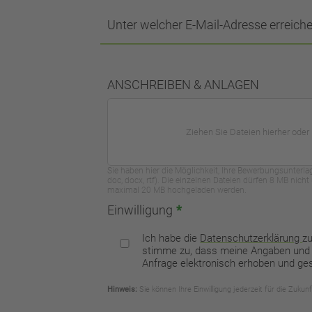
Unter welcher E-Mail-Adresse erreiche
ANSCHREIBEN & ANLAGEN
Ziehen Sie Dateien hierher oder
Sie haben hier die Möglichkeit, Ihre Bewerbungsunterl
doc, docx, rtf). Die einzelnen Dateien dürfen 8 MB nich
maximal 20 MB hochgeladen werden.
Einwilligung
*
Ich habe die
Datenschutzerklärung
z
stimme zu, dass meine Angaben und
Anfrage elektronisch erhoben und ge
Hinweis:
Sie können Ihre Einwilligung jederzeit für die Zukun